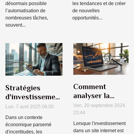
désormais possible
les tendances et de créer
l’automatisation de
de nouvelles
nombreuses tâches,
opportunités...
souvent...
Comment
Stratégies
analyser la
d'investissement
rentabilité d'un
à faible risque
Ven. 20 septembre 2024
Lun. 7 avril 2025 06:00
site internet
23:44
pour épargnants
Dans un contexte
avant l'achat
prudents en
Lorsque l'investissement
économique parsemé
dans un site internet est
2023
d'incertitudes, les