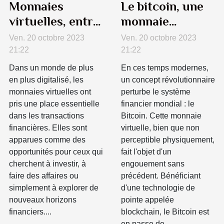
Monnaies
Le bitcoin, une
virtuelles, entre
monnaie
opportunités et
virtuelle qui
Ven. 20 octobre 2023
Ven. 20 octobre 2023
risques
bouleverse le
21:22
21:22
monde financier
Dans un monde de plus
En ces temps modernes,
en plus digitalisé, les
un concept révolutionnaire
monnaies virtuelles ont
perturbe le système
pris une place essentielle
financier mondial : le
dans les transactions
Bitcoin. Cette monnaie
financières. Elles sont
virtuelle, bien que non
apparues comme des
perceptible physiquement,
opportunités pour ceux qui
fait l'objet d'un
cherchent à investir, à
engouement sans
faire des affaires ou
précédent. Bénéficiant
simplement à explorer de
d'une technologie de
nouveaux horizons
pointe appelée
financiers....
blockchain, le Bitcoin est
en passe de...