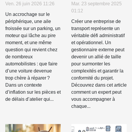
véhicules
externe peut
Ven. 26 juin 2026 11:26
Mar. 23 septembre 2025
accidentés
faciliter la
01:12
Un accrochage sur le
séduit de plus
création de
périphérique, une aile
Créer une entreprise de
en plus de
votre entreprise
froissée sur un parking, un
transport représente un
moteur qui lâche au pire
véritable défi administratif
particuliers
de transport ?
moment, et une même
et opérationnel. Un
question qui revient chez
gestionnaire externe peut
de nombreux
devenir un allié de taille
automobilistes : que faire
pour surmonter les
d’une voiture devenue
complexités et garantir la
trop chère à réparer ?
conformité du projet.
Dans un contexte
Découvrez dans cet article
d’inflation sur les pièces et
comment un expert peut
de délais d’atelier qui...
vous accompagner à
chaque...