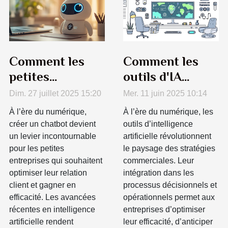
Comment les
Comment les
petites
outils d'IA
entreprises
transforment-ils
Dim. 27 juillet 2025 15:20
Mer. 11 juin 2025 10:14
peuvent
les stratégies
À l’ère du numérique,
À l’ère du numérique, les
bénéficier de
d'affaires
créer un chatbot devient
outils d’intelligence
créer un chatbot
modernes ?
un levier incontournable
artificielle révolutionnent
pour les petites
le paysage des stratégies
entreprises qui souhaitent
commerciales. Leur
optimiser leur relation
intégration dans les
client et gagner en
processus décisionnels et
efficacité. Les avancées
opérationnels permet aux
récentes en intelligence
entreprises d’optimiser
artificielle rendent
leur efficacité, d’anticiper