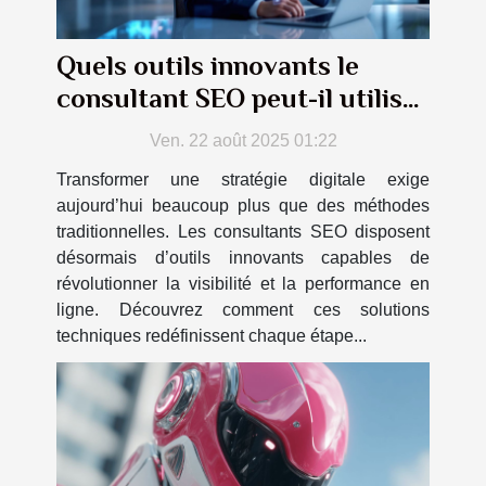
Quels outils innovants le
consultant SEO peut-il utiliser
pour transformer votre
Ven. 22 août 2025 01:22
stratégie digitale ?
Transformer une stratégie digitale exige
aujourd’hui beaucoup plus que des méthodes
traditionnelles. Les consultants SEO disposent
désormais d’outils innovants capables de
révolutionner la visibilité et la performance en
ligne. Découvrez comment ces solutions
techniques redéfinissent chaque étape...