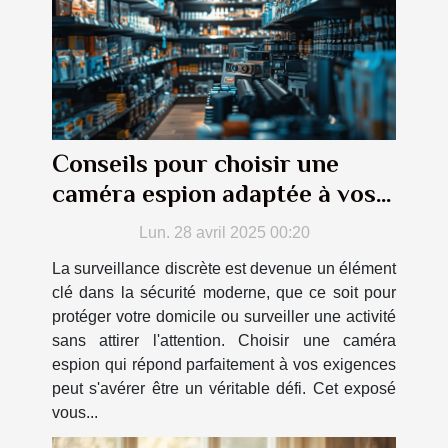
Conseils pour choisir une
caméra espion adaptée à vos
besoins de surveillance
Lun. 28 avril 2025 00:20
La surveillance discrète est devenue un élément
clé dans la sécurité moderne, que ce soit pour
protéger votre domicile ou surveiller une activité
sans attirer l'attention. Choisir une caméra
espion qui répond parfaitement à vos exigences
peut s'avérer être un véritable défi. Cet exposé
vous...