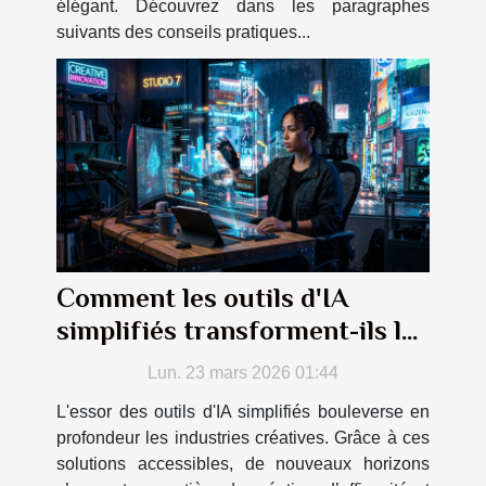
élégant. Découvrez dans les paragraphes
suivants des conseils pratiques...
Comment les outils d'IA
simplifiés transforment-ils les
industries créatives ?
Lun. 23 mars 2026 01:44
L'essor des outils d'IA simplifiés bouleverse en
profondeur les industries créatives. Grâce à ces
solutions accessibles, de nouveaux horizons