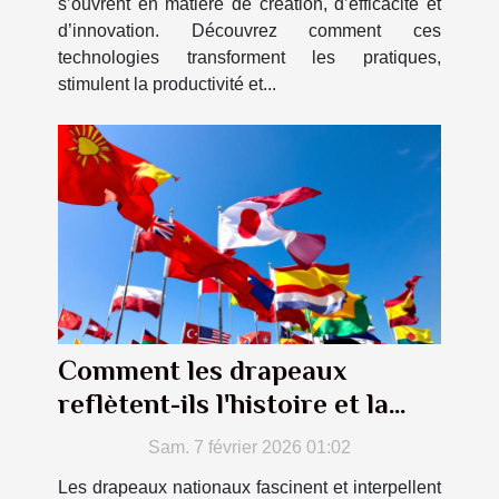
s’ouvrent en matière de création, d’efficacité et
d’innovation. Découvrez comment ces
technologies transforment les pratiques,
stimulent la productivité et...
Comment les drapeaux
reflètent-ils l'histoire et la
culture des nations ?
Sam. 7 février 2026 01:02
Les drapeaux nationaux fascinent et interpellent