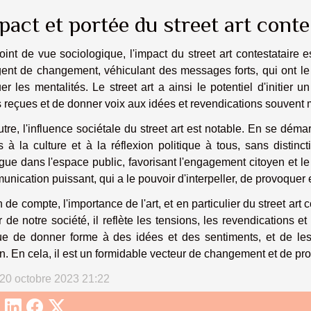
pact et portée du street art conte
int de vue sociologique, l'impact du street art contestataire es
ent de changement, véhiculant des messages forts, qui ont le
er les mentalités. Le street art a ainsi le potentiel d'initier
 reçues et de donner voix aux idées et revendications souvent 
tre, l'influence sociétale du street art est notable. En se déma
 à la culture et à la réflexion politique à tous, sans distinct
gue dans l'espace public, favorisant l'engagement citoyen et le 
nication puissant, qui a le pouvoir d'interpeller, de provoquer e
n de compte, l'importance de l'art, et en particulier du street art
r de notre société, il reflète les tensions, les revendications et
ue de donner forme à des idées et des sentiments, et de les
n. En cela, il est un formidable vecteur de changement et de pro
 20 octobre 2023 21:22