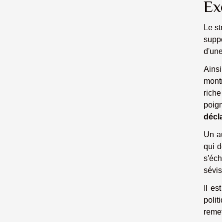
Ex
Le st
suppo
d'une
Ains
montr
riche
poign
décla
Un a
qui d
s'éch
sévis
Il es
polit
remet