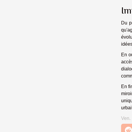
Im
Du po
qu'ag
évolu
idées
En ou
accès
dialo
commu
En fi
miroi
uniq
urbai
Ven.