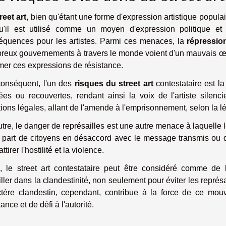
reet art
, bien qu'étant une forme d'expression artistique populai
qu'il est utilisé comme un moyen d'expression politique et 
équences pour les artistes. Parmi ces menaces, la
répressio
eux gouvernements à travers le monde voient d'un mauvais œil l
mer ces expressions de résistance.
conséquent, l'un des
risques du street art
contestataire est l
ées ou recouvertes, rendant ainsi la voix de l'artiste silenci
ions légales, allant de l'amende à l'emprisonnement, selon la lé
tre, le danger de représailles est une autre menace à laquelle le
a part de citoyens en désaccord avec le message transmis ou
ttirer l'hostilité et la violence.
n, le street art contestataire peut être considéré comme de l
iller dans la clandestinité, non seulement pour éviter les représa
ctère clandestin, cependant, contribue à la force de ce mou
tance et de défi à l'autorité.