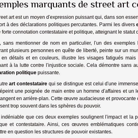
emples marquants de street art co
reet art est un moyen d'expression puissant qui, dans son essen
rt à des déclarations politiques percutantes. Parmi les divers
 forte connotation contestataire et politique, atteignant le statut d
i, sans mentionner de nom en particulier, l'un des exemples 
ant plusieurs personnes en quête de liberté, peinte sur un mur
 en détails et en couleurs, illustre les visages fatigués ma
ant à la lutte contre l'injustice sociale. Cela démontre sans a
ration politique
puissante.
utre
art contestataire
qui se distingue est celui d'une immense
épeint une poignée de main entre un homme d'affaires et un le
angent en arrière-plan. Cette œuvre audacieuse et provocante cri
sent trop souvent dans les sphères du pouvoir.
t indéniable que ces deux exemples soulignent l'impact et la po
ique et contestataire. Ainsi, ces œuvres emblématiques contin
tre en question les structures de pouvoir existantes.