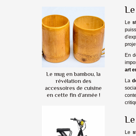
Le
Le
s
puiss
d'exp
proje
En d
impos
art 
Le mug en bambou, la
révélation des
La
d
accessoires de cuisine
socia
en cette fin d’année !
conte
criti
Le
Le
s