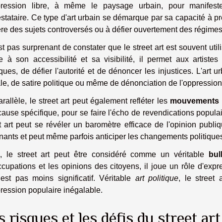
pression libre, à même le paysage urbain, pour manifeste
stataire. Ce type d'art urbain se démarque par sa capacité à pr
re des sujets controversés ou à défier ouvertement des régimes 
est pas surprenant de constater que le street art est souvent ut
e à son accessibilité et sa visibilité, il permet aux artiste
iques, de défier l'autorité et de dénoncer les injustices. L'art u
le, de satire politique ou même de dénonciation de l'oppression
rallèle, le street art peut également refléter les
mouvements p
ause spécifique, pour se faire l'écho de revendications populai
t art peut se révéler un baromètre efficace de l'opinion publ
ants et peut même parfois anticiper les changements politiques
n, le street art peut être considéré comme un véritable
bul
cupations et les opinions des citoyens, il joue un rôle d'expr
est pas moins significatif. Véritable
art politique
, le street 
ression populaire inégalable.
s risques et les défis du street ar