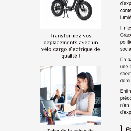
d'ex
conte
lumiè
Il n'
Transformez vos
Grâc
déplacements avec un
polit
vélo cargo électrique de
socia
qualité !
En pa
une c
stree
domin
Enfi
préoc
n'en 
d'exp
Le
Faire de la saisie de