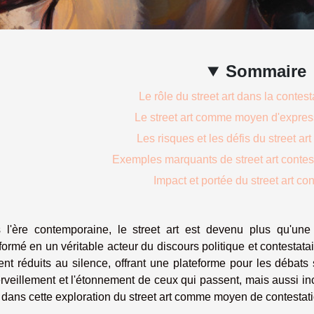
Sommaire
Le rôle du street art dans la contest
Le street art comme moyen d'express
Les risques et les défis du street art
Exemples marquants de street art contesta
Impact et portée du street art con
 l'ère contemporaine, le street art est devenu plus qu'une s
formé en un véritable acteur du discours politique et contestata
nt réduits au silence, offrant une plateforme pour les débats 
rveillement et l'étonnement de ceux qui passent, mais aussi inci
dans cette exploration du street art comme moyen de contestatio