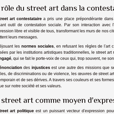
 rôle du street art dans la contest
treet art contestataire
a pris une place prépondérante dans 
ant outil de contestation sociale. Par son interaction avec l
ression libre et visible de tous, transformant les murs de nos cit
ttent leurs messages.
éjouant les
normes sociales
, en refusant les règles de l'art 
ées par les institutions artistiques traditionnelles, le street ar
engagé
, qui se fait le porte-voix de ceux qui, trop souvent, ne s
énonciation
des
injustices
est une autre des missions que se d
les, de discriminations ou de violence, les œuvres de street a
mporain et de ses dérives. A travers ses couleurs et ses formes 
que sur notre société et ses valeurs.
 street art comme moyen d'expres
treet art politique
est un puissant vecteur d'expression pour 