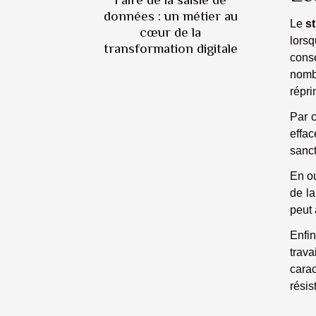
données : un métier au
Le
st
cœur de la
lors
transformation digitale
cons
nombr
répri
Par 
effac
sanct
En ou
de l
peut a
Enfi
trava
cara
résis