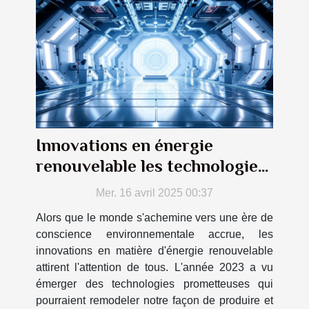
Innovations en énergie
renouvelable les technologies
émergentes de 2023
Mer. 16 avril 2025 00:37
Alors que le monde s'achemine vers une ère de
conscience environnementale accrue, les
innovations en matière d'énergie renouvelable
attirent l'attention de tous. L'année 2023 a vu
émerger des technologies prometteuses qui
pourraient remodeler notre façon de produire et