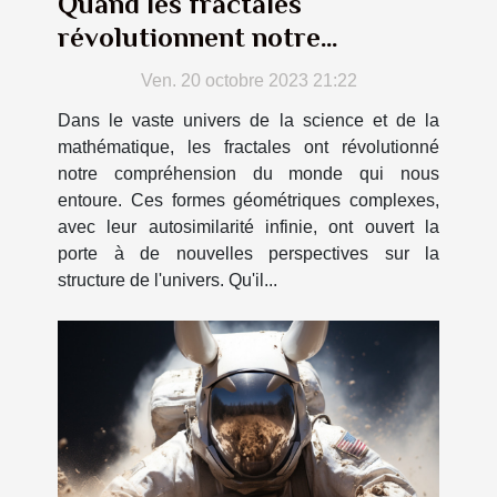
Quand les fractales
révolutionnent notre
compréhension de l'univers
Ven. 20 octobre 2023 21:22
Dans le vaste univers de la science et de la
mathématique, les fractales ont révolutionné
notre compréhension du monde qui nous
entoure. Ces formes géométriques complexes,
avec leur autosimilarité infinie, ont ouvert la
porte à de nouvelles perspectives sur la
structure de l'univers. Qu'il...