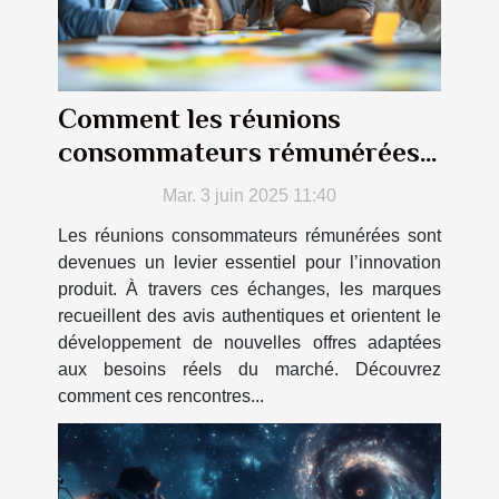
Comment les réunions
consommateurs rémunérées
façonnent les produits de
Mar. 3 juin 2025 11:40
demain
Les réunions consommateurs rémunérées sont
devenues un levier essentiel pour l’innovation
produit. À travers ces échanges, les marques
recueillent des avis authentiques et orientent le
développement de nouvelles offres adaptées
aux besoins réels du marché. Découvrez
comment ces rencontres...