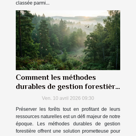
classée parmi...
Comment les méthodes
durables de gestion forestière
peuvent-elles bénéficier à
Ven. 10 avril 2026 09:30
l'écosystème ?
Préserver les forêts tout en profitant de leurs
ressources naturelles est un défi majeur de notre
époque. Les méthodes durables de gestion
forestière offrent une solution prometteuse pour