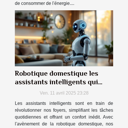
de consommer de l'énergie....
Robotique domestique les
assistants intelligents qui
transformeront votre
Ven. 11 avril 2025 23:28
quotidien
Les assistants intelligents sont en train de
révolutionner nos foyers, simplifiant les tâches
quotidiennes et offrant un confort inédit. Avec
l'avènement de la robotique domestique, nos