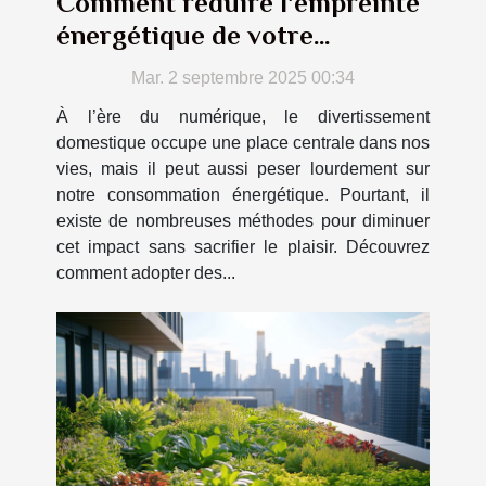
Comment réduire l'empreinte
énergétique de votre
divertissement domestique ?
Mar. 2 septembre 2025 00:34
À l’ère du numérique, le divertissement
domestique occupe une place centrale dans nos
vies, mais il peut aussi peser lourdement sur
notre consommation énergétique. Pourtant, il
existe de nombreuses méthodes pour diminuer
cet impact sans sacrifier le plaisir. Découvrez
comment adopter des...