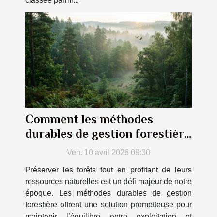
classée parmi...
Comment les méthodes
durables de gestion forestière
peuvent-elles bénéficier à
Ven. 10 avril 2026 09:30
l'écosystème ?
Préserver les forêts tout en profitant de leurs
ressources naturelles est un défi majeur de notre
époque. Les méthodes durables de gestion
forestière offrent une solution prometteuse pour
maintenir l’équilibre entre exploitation et