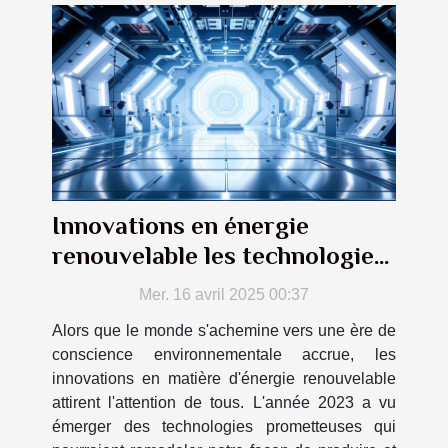
Innovations en énergie
renouvelable les technologies
émergentes de 2023
Mer. 16 avril 2025 00:37
Alors que le monde s'achemine vers une ère de
conscience environnementale accrue, les
innovations en matière d'énergie renouvelable
attirent l'attention de tous. L'année 2023 a vu
émerger des technologies prometteuses qui