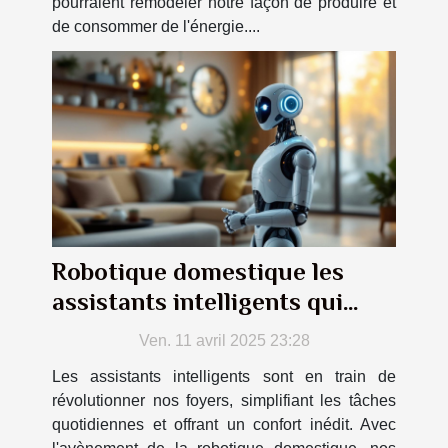
pourraient remodeler notre façon de produire et
de consommer de l'énergie....
Robotique domestique les
assistants intelligents qui
transformeront votre
Ven. 11 avril 2025 23:28
quotidien
Les assistants intelligents sont en train de
révolutionner nos foyers, simplifiant les tâches
quotidiennes et offrant un confort inédit. Avec