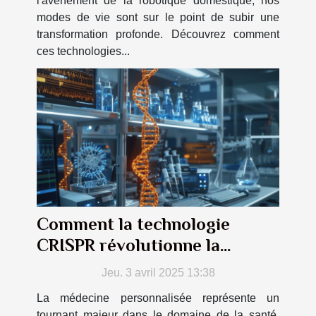
l'avènement de la robotique domestique, nos
modes de vie sont sur le point de subir une
transformation profonde. Découvrez comment
ces technologies...
Comment la technologie
CRISPR révolutionne la
médecine personnalisée
Jeu. 3 avril 2025 13:38
La médecine personnalisée représente un
tournant majeur dans le domaine de la santé,