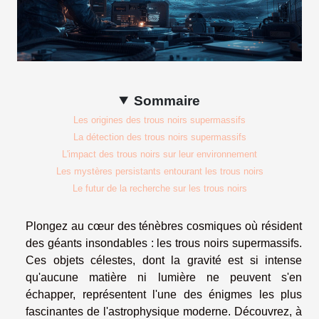
Sommaire
Les origines des trous noirs supermassifs
La détection des trous noirs supermassifs
L'impact des trous noirs sur leur environnement
Les mystères persistants entourant les trous noirs
Le futur de la recherche sur les trous noirs
Plongez au cœur des ténèbres cosmiques où résident
des géants insondables : les trous noirs supermassifs.
Ces objets célestes, dont la gravité est si intense
qu'aucune matière ni lumière ne peuvent s'en
échapper, représentent l'une des énigmes les plus
fascinantes de l'astrophysique moderne. Découvrez, à