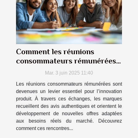
Comment les réunions
consommateurs rémunérées
façonnent les produits de
Mar. 3 juin 2025 11:40
demain
Les réunions consommateurs rémunérées sont
devenues un levier essentiel pour l’innovation
produit. À travers ces échanges, les marques
recueillent des avis authentiques et orientent le
développement de nouvelles offres adaptées
aux besoins réels du marché. Découvrez
comment ces rencontres...