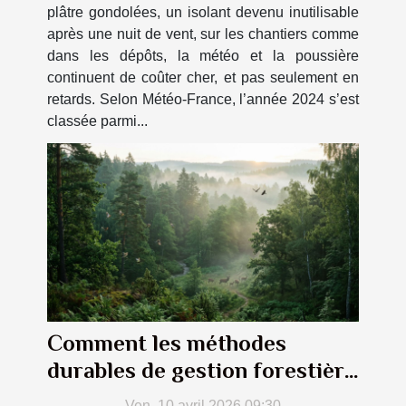
plâtre gondolées, un isolant devenu inutilisable
après une nuit de vent, sur les chantiers comme
dans les dépôts, la météo et la poussière
continuent de coûter cher, et pas seulement en
retards. Selon Météo-France, l’année 2024 s’est
classée parmi...
Comment les méthodes
durables de gestion forestière
peuvent-elles bénéficier à
Ven. 10 avril 2026 09:30