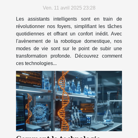
transformeront votre
Ven. 11 avril 2025 23:28
quotidien
Les assistants intelligents sont en train de
révolutionner nos foyers, simplifiant les tâches
quotidiennes et offrant un confort inédit. Avec
l'avènement de la robotique domestique, nos
modes de vie sont sur le point de subir une
transformation profonde. Découvrez comment
ces technologies...