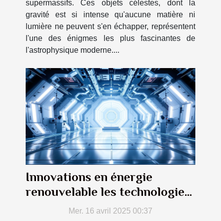
supermassifs. Ces objets célestes, dont la
gravité est si intense qu'aucune matière ni
lumière ne peuvent s'en échapper, représentent
l'une des énigmes les plus fascinantes de
l'astrophysique moderne....
Innovations en énergie
renouvelable les technologies
émergentes de 2023
Mer. 16 avril 2025 00:37