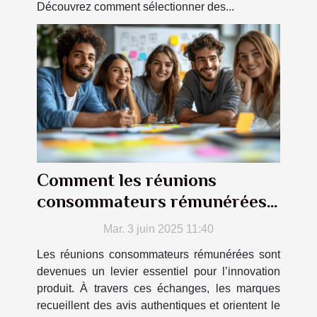
Découvrez comment sélectionner des...
Comment les réunions
consommateurs rémunérées
façonnent les produits de
Mar. 3 juin 2025 11:40
demain
Les réunions consommateurs rémunérées sont
devenues un levier essentiel pour l’innovation
produit. À travers ces échanges, les marques
recueillent des avis authentiques et orientent le