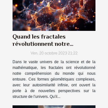
Quand les fractales
révolutionnent notre
compréhension de l'univers
Ven. 20 octobre 2023 21:22
Dans le vaste univers de la science et de la
mathématique, les fractales ont révolutionné
notre compréhension du monde qui nous
entoure. Ces formes géométriques complexes,
avec leur autosimilarité infinie, ont ouvert la
porte à de nouvelles perspectives sur la
structure de l'univers. Qu'il...