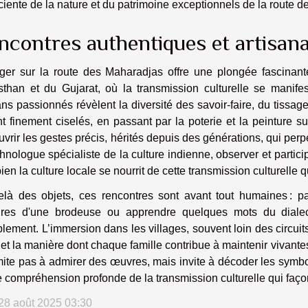
iente de la nature et du patrimoine exceptionnels de la route 
ncontres authentiques et artisana
er sur la route des Maharadjas offre une plongée fascinante 
sthan et du Gujarat, où la transmission culturelle se manif
ans passionnés révèlent la diversité des savoir-faire, du tissag
t finement ciselés, en passant par la poterie et la peinture 
vrir les gestes précis, hérités depuis des générations, qui perp
hnologue spécialiste de la culture indienne, observer et partic
en la culture locale se nourrit de cette transmission culturelle q
elà des objets, ces rencontres sont avant tout humaines : p
oires d'une brodeuse ou apprendre quelques mots du dialec
lement. L’immersion dans les villages, souvent loin des circuits
et la manière dont chaque famille contribue à maintenir vivante
mite pas à admirer des œuvres, mais invite à décoder les symbol
 compréhension profonde de la transmission culturelle qui faço
 28 août 2025 03:30