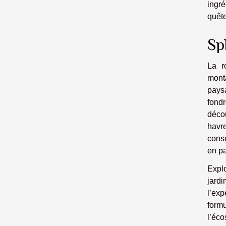
ingré
quête
Sp
La r
mont
paysa
fond
déco
havre
conse
en pa
Explo
jard
l’exp
formu
l’éco