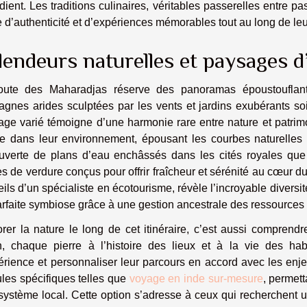
dient. Les traditions culinaires, véritables passerelles entre p
 d’authenticité et d’expériences mémorables tout au long de leu
lendeurs naturelles et paysages d
oute des Maharadjas réserve des panoramas époustouflants,
agnes arides sculptées par les vents et jardins exubérants 
ge varié témoigne d’une harmonie rare entre nature et patrimo
re dans leur environnement, épousant les courbes naturelles 
uverte de plans d’eau enchâssés dans les cités royales que 
s de verdure conçus pour offrir fraîcheur et sérénité au cœur d
ils d’un spécialiste en écotourisme, révèle l’incroyable diversi
rfaite symbiose grâce à une gestion ancestrale des ressources 
rer la nature le long de cet itinéraire, c’est aussi comprendre
in, chaque pierre à l’histoire des lieux et à la vie des ha
érience et personnaliser leur parcours en accord avec les enje
les spécifiques telles que
voyage en inde sur-mesure
, permett
système local. Cette option s’adresse à ceux qui recherchent 