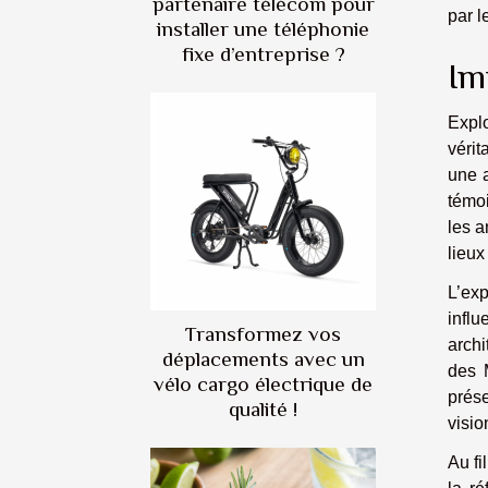
partenaire télécom pour
par l
installer une téléphonie
fixe d’entreprise ?
Im
Explo
vérit
une a
témoi
les a
lieux
L’exp
infl
Transformez vos
archi
déplacements avec un
des 
vélo cargo électrique de
prése
qualité !
visio
Au fi