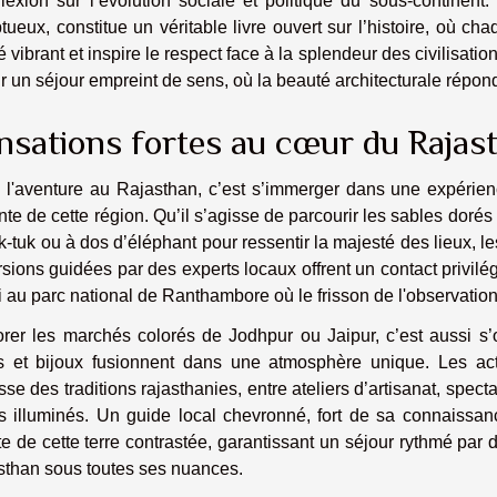
flexion sur l’évolution sociale et politique du sous-continen
ueux, constitue un véritable livre ouvert sur l’histoire, où cha
 vibrant et inspire le respect face à la splendeur des civilisati
rir un séjour empreint de sens, où la beauté architecturale répon
nsations fortes au cœur du Rajas
 l'aventure au Rajasthan, c’est s’immerger dans une expérien
nte de cette région. Qu’il s’agisse de parcourir les sables dorés 
k-tuk ou à dos d’éléphant pour ressentir la majesté des lieux, l
sions guidées par des experts locaux offrent un contact privil
i au parc national de Ranthambore où le frisson de l'observation 
orer les marchés colorés de Jodhpur ou Jaipur, c’est aussi s’
us et bijoux fusionnent dans une atmosphère unique. Les act
sse des traditions rajasthanies, entre ateliers d’artisanat, spec
s illuminés. Un guide local chevronné, fort de sa connaissanc
te de cette terre contrastée, garantissant un séjour rythmé par
sthan sous toutes ses nuances.