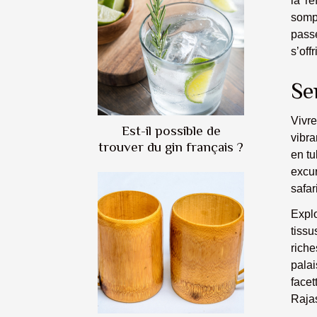
la ré
sompt
passé
s’off
Se
Vivre
Est-il possible de
vibra
trouver du gin français ?
en tu
excur
safar
Expl
tiss
riche
palai
facet
Raja