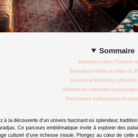
Sommaire
Immersion dans l’histoire r
Sensations fortes au cœur du 
Saveurs et traditions culinaire
Splendeurs naturelles et paysages
Rencontres authentiques et artis
z à la découverte d’un univers fascinant où splendeur, traditio
radjas. Ce parcours emblématique invite à explorer des pal
age culturel d’une richesse inouïe. Plongez au cœur de cette a