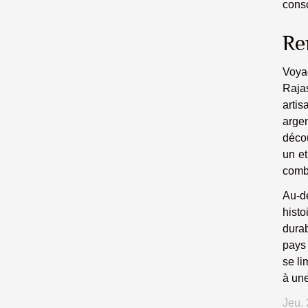
consc
Re
Voyag
Raja
artis
argen
décou
un et
combi
Au-d
hist
durab
pays 
se li
à une
Jeu.