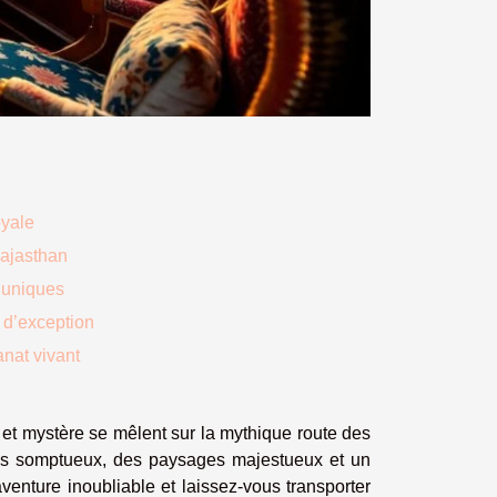
oyale
Rajasthan
s uniques
 d’exception
anat vivant
n et mystère se mêlent sur la mythique route des
ais somptueux, des paysages majestueux et un
venture inoubliable et laissez-vous transporter