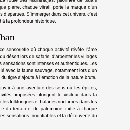
t. La route des Maharadjas, jalonnée de palais
que pierre, chaque vitrail, porte la marque d’un
ons disparues. S’immerger dans cet univers, c’est
d à la profondeur historique.
than
ce sensorielle où chaque activité révèle l’âme
du désert lors de safaris, d’arpenter les villages
es sensations sont intenses et authentiques. Les
égié avec la faune sauvage, notamment lors d’un
du tigre s’ajoute à l’émotion de la nature brute.
ouvrir à une aventure des sens où les épices,
ivités proposées plongent le visiteur dans la
tacles folkloriques et balades nocturnes dans les
e du terrain et du patrimoine, initie à chaque
 des sensations inoubliables et la découverte du