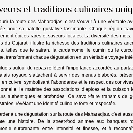
veurs et traditions culinaires uni
urir la route des Maharadjas, c’est s’ouvrir à une véritable av
tée pour sa palette gustative fascinante. Chaque région tra
lement épices rares et saveurs locales. La diversité des mets
s du Gujarat, illustre la richesse des traditions culinaires an
es, telles que le safran, la cardamome, le cumin ou le curc
e, transformant chaque dégustation en un véritable voyage intér
ituels autour du repas reflètent l’importance accordée au partag
palais royaux, s’attachent à servir des menus élaborés, prése
s en cuivre, symbolisant l’abondance et le respect des convive
tionnelle, la maîtrise des associations d’épices et la cuisson
urs authentiques et profondes. Ce savoir-faire transmis de 
trales, révélant une identité culinaire forte et respectée.
arder à une dégustation sur la route des Maharadjas, c’est au
nte une histoire. De la street-food animée aux banquets ro
rmonie surprenante entre intensité et finesse, et à reconnaî