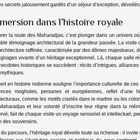
es secrets jalousement gardés d’un séjour d’exception, dévoilé
mersion dans l’histoire royale
rer la route des Maharadjas, c’est plonger dans un univers où
able témoignage architectural de la grandeur passée. La visit
rchitecture raffinée, caractérisée par des dômes majestueux, de
gnages vivants d’un héritage exceptionnel. Là, chaque salle ré
necdotes historiques se succèdent : récits d’intrigues, alliance
 mythiques.
ert en histoire indienne souligne l’importance culturelle de ces 
uences mogholes, persanes et européennes, reflet d’une hi
tecturaux, comme les motifs ciselés dans le marbre ou les colon
Maharadjas et leur volonté d’inscrire leur règne dans la mém
rvé, fait de chaque visite un voyage sensoriel et intellectuel, per
n des souverains.
l du parcours, l’héritage royal dévoile toute sa richesse : il inv