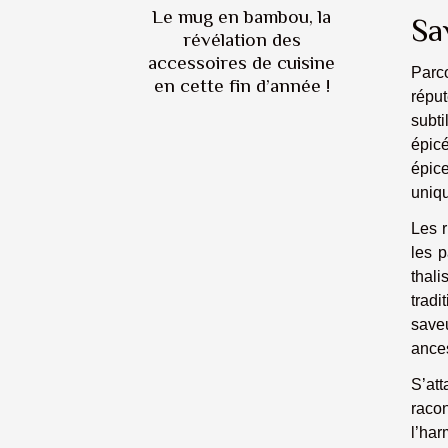
Le mug en bambou, la
Sa
révélation des
accessoires de cuisine
Parco
en cette fin d’année !
répu
subti
épicé
épic
uniqu
Les r
les 
thali
tradi
save
ances
S’att
raco
l’ha