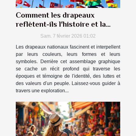
Comment les drapeaux
reflètent-ils l'histoire et la
culture des nations ?
Sam. 7 février 2026 01:02
Les drapeaux nationaux fascinent et interpellent
par leurs couleurs, leurs formes et leurs
symboles. Derrière cet assemblage graphique
se cache un récit profond qui traverse les
époques et témoigne de l'identité, des luttes et
des valeurs d'un peuple. Laissez-vous guider à
travers une exploration...