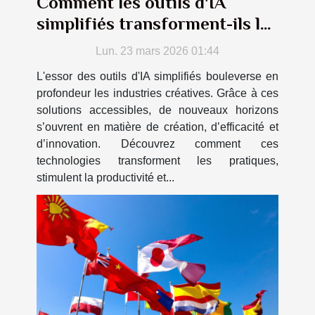
Comment les outils d'IA
simplifiés transforment-ils les
industries créatives ?
Lun. 23 mars 2026 01:44
L'essor des outils d'IA simplifiés bouleverse en
profondeur les industries créatives. Grâce à ces
solutions accessibles, de nouveaux horizons
s’ouvrent en matière de création, d’efficacité et
d’innovation. Découvrez comment ces
technologies transforment les pratiques,
stimulent la productivité et...