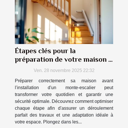
Étapes clés pour la
préparation de votre maison à
l'installation d'un monte-
Ven. 28 novembre 2025 22:32
escalier
Préparer correctement sa maison avant
l'installation d'un monte-escalier peut
transformer votre quotidien et garantir une
sécurité optimale. Découvrez comment optimiser
chaque étape afin d'assurer un déroulement
parfait des travaux et une adaptation idéale à
votre espace. Plongez dans les...