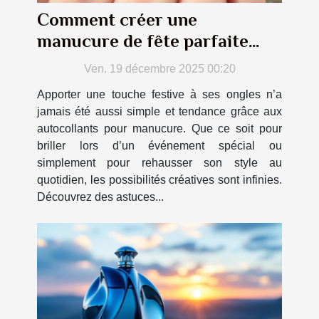
Comment créer une
manucure de fête parfaite
avec des autocollants
Ven. 19 décembre 2025 00:20
Apporter une touche festive à ses ongles n’a
jamais été aussi simple et tendance grâce aux
autocollants pour manucure. Que ce soit pour
briller lors d’un événement spécial ou
simplement pour rehausser son style au
quotidien, les possibilités créatives sont infinies.
Découvrez des astuces...