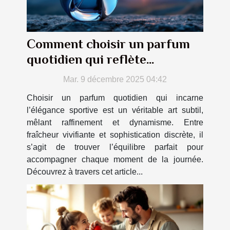
Comment choisir un parfum
quotidien qui reflète
l'élégance sportive ?
Mar. 9 décembre 2025 04:42
Choisir un parfum quotidien qui incarne
l’élégance sportive est un véritable art subtil,
mêlant raffinement et dynamisme. Entre
fraîcheur vivifiante et sophistication discrète, il
s’agit de trouver l’équilibre parfait pour
accompagner chaque moment de la journée.
Découvrez à travers cet article...