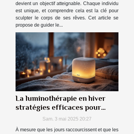
devient un objectif atteignable. Chaque individu
est unique, et comprendre cela est la clé pour
sculpter le corps de ses rêves. Cet article se
propose de guider le...
La luminothérapie en hiver
stratégies efficaces pour
contrer le trouble affectif
Sam. 3 mai 2025 20:27
saisonnier
À mesure que les jours raccourcissent et que les