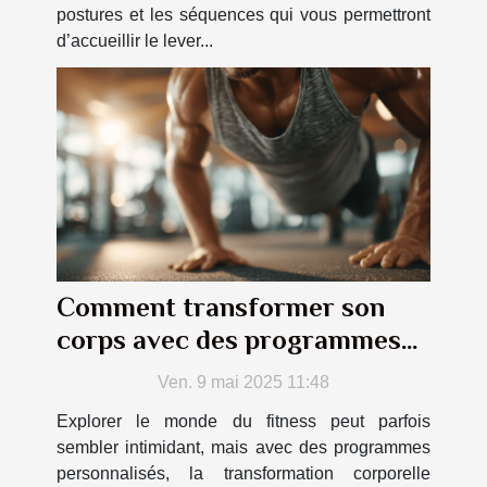
postures et les séquences qui vous permettront
d’accueillir le lever...
Comment transformer son
corps avec des programmes
de fitness personnalisés
Ven. 9 mai 2025 11:48
Explorer le monde du fitness peut parfois
sembler intimidant, mais avec des programmes
personnalisés, la transformation corporelle