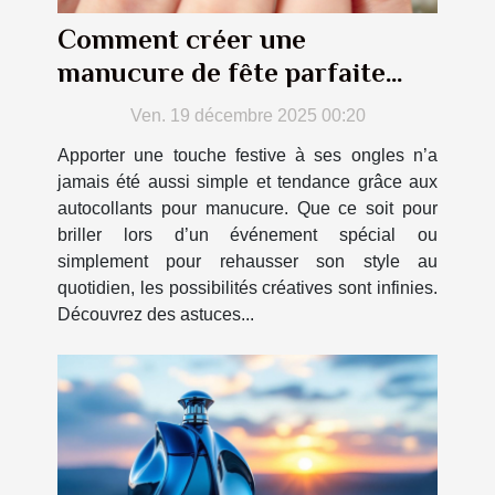
Comment créer une
manucure de fête parfaite
avec des autocollants
Ven. 19 décembre 2025 00:20
Apporter une touche festive à ses ongles n’a
jamais été aussi simple et tendance grâce aux
autocollants pour manucure. Que ce soit pour
briller lors d’un événement spécial ou
simplement pour rehausser son style au
quotidien, les possibilités créatives sont infinies.
Découvrez des astuces...