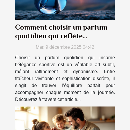
Comment choisir un parfum
quotidien qui reflète
l'élégance sportive ?
Mar. 9 décembre 2025 04:42
Choisir un parfum quotidien qui incarne
l’élégance sportive est un véritable art subtil,
mêlant raffinement et dynamisme. Entre
fraîcheur vivifiante et sophistication discrète, il
s’agit de trouver l’équilibre parfait pour
accompagner chaque moment de la journée.
Découvrez à travers cet article...