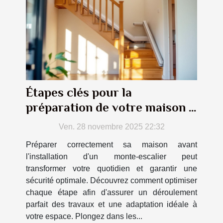
Étapes clés pour la
préparation de votre maison à
l'installation d'un monte-
Ven. 28 novembre 2025 22:32
escalier
Préparer correctement sa maison avant
l'installation d'un monte-escalier peut
transformer votre quotidien et garantir une
sécurité optimale. Découvrez comment optimiser
chaque étape afin d'assurer un déroulement
parfait des travaux et une adaptation idéale à
votre espace. Plongez dans les...