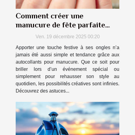
Comment créer une
manucure de fête parfaite
avec des autocollants
Ven. 19 décembre 2025 00:20
Apporter une touche festive à ses ongles n’a
jamais été aussi simple et tendance grâce aux
autocollants pour manucure. Que ce soit pour
briller lors d’un événement spécial ou
simplement pour rehausser son style au
quotidien, les possibilités créatives sont infinies.
Découvrez des astuces...