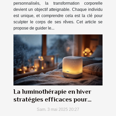
personnalisés, la transformation corporelle
devient un objectif atteignable. Chaque individu
est unique, et comprendre cela est la clé pour
sculpter le corps de ses rêves. Cet article se
propose de guider le...
La luminothérapie en hiver
stratégies efficaces pour
contrer le trouble affectif
Sam. 3 mai 2025 20:27
saisonnier