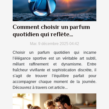
Comment choisir un parfum
quotidien qui reflète
l'élégance sportive ?
Mar. 9 décembre 2025 04:42
Choisir un parfum quotidien qui incarne
l’élégance sportive est un véritable art subtil,
mêlant raffinement et dynamisme. Entre
fraîcheur vivifiante et sophistication discrète, il
s’agit de trouver l’équilibre parfait pour
accompagner chaque moment de la journée.
Découvrez à travers cet article...