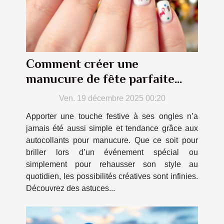
Comment créer une
manucure de fête parfaite
avec des autocollants
Ven. 19 décembre 2025 00:20
Apporter une touche festive à ses ongles n’a
jamais été aussi simple et tendance grâce aux
autocollants pour manucure. Que ce soit pour
briller lors d’un événement spécial ou
simplement pour rehausser son style au
quotidien, les possibilités créatives sont infinies.
Découvrez des astuces...