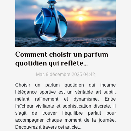
Comment choisir un parfum
quotidien qui reflète
l'élégance sportive ?
Mar. 9 décembre 2025 04:42
Choisir un parfum quotidien qui incarne
l’élégance sportive est un véritable art subtil,
mêlant raffinement et dynamisme. Entre
fraîcheur vivifiante et sophistication discrète, il
s’agit de trouver l’équilibre parfait pour
accompagner chaque moment de la journée.
Découvrez à travers cet article...